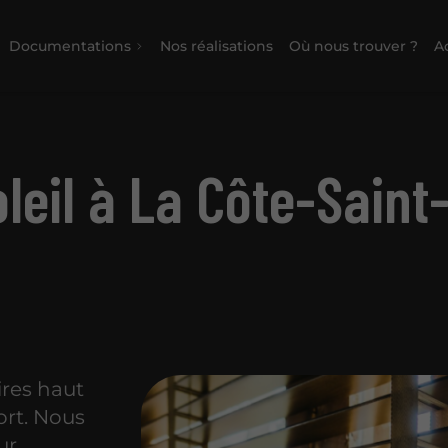
Documentations
Nos réalisations
Où nous trouver ?
Ac
leil à La Côte-Saint
ires haut
ort. Nous
ur