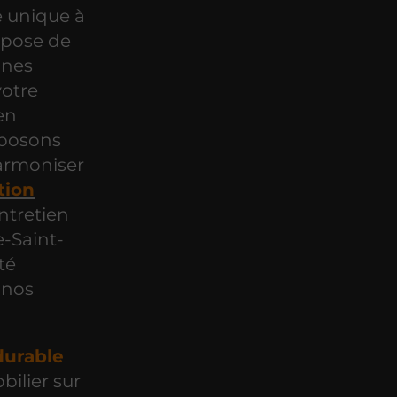
e unique à
 pose de
gnes
votre
en
oposons
armoniser
ation
entretien
e-Saint-
té
 nos
durable
bilier sur