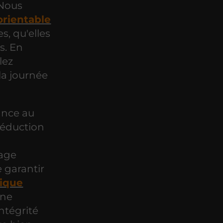
 Nous
orientable
s, qu'elles
s. En
lez
la journée
ance au
réduction
lage
 garantir
mique
une
ntégrité