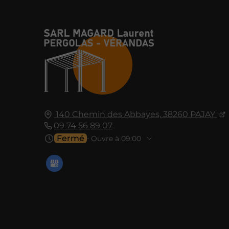
140 Chemin des Abbayes,
38260
PAJAY
09 74 56 89 07
Fermé
⋅ Ouvre à 09:00