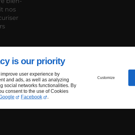
re bien-
it nos
uriser
rs
cy is our priority
 improve user experience by
Customize
nt and ads, as well as analyzing
ôte-
ng social networks functionalities. By
you consent to the use of Cookies
Google
Facebook
.