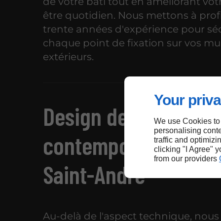
de votre bâti tout en améliorant vot
être quotidien. Nous mettons à prof
trente années d'expérience pour séc
chaque point de fixation sur vos mu
extérieurs.
Your priva
Design de façade
We use Cookies to
personalising conte
contemporain à La C
traffic and optimizi
clicking "I Agree" 
from our providers
Saint-André
Au-delà de l'aspect technique, nous