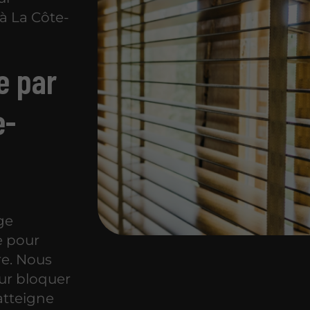
à La Côte-
e par
e-
ge
e pour
re. Nous
our bloquer
atteigne