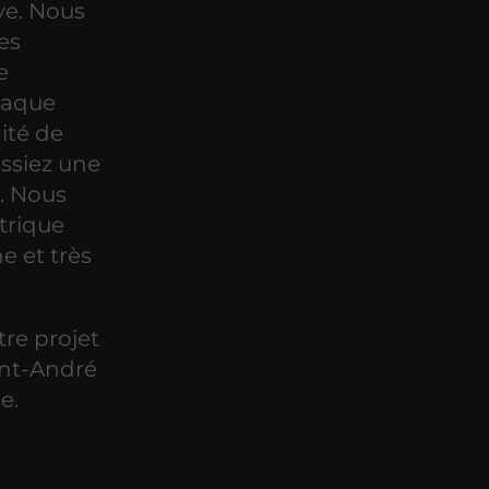
ve. Nous
des
e
haque
dité de
issiez une
. Nous
trique
e et très
re projet
int-André
e.