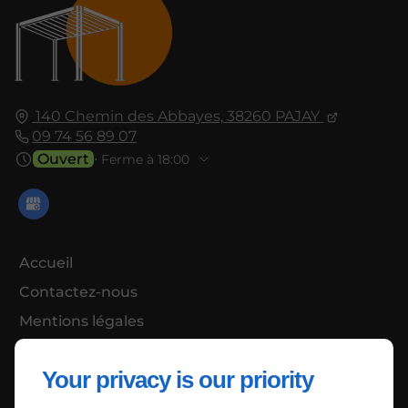
140 Chemin des Abbayes,
38260
PAJAY
09 74 56 89 07
Ouvert
⋅ Ferme à 18:00
Accueil
Contactez-nous
Mentions légales
Plan du site
Your privacy is our priority