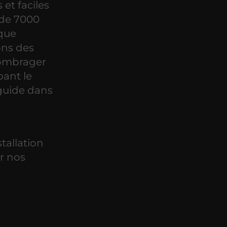
et faciles
 de 7000
aque
ons des
ombrager
bant le
 guide dans
tallation
ar nos