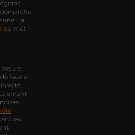
légions
e démarche
enne. La
e
permet
 assure
le face à
inosité
icalement
noises.
rôle
rant les
lent