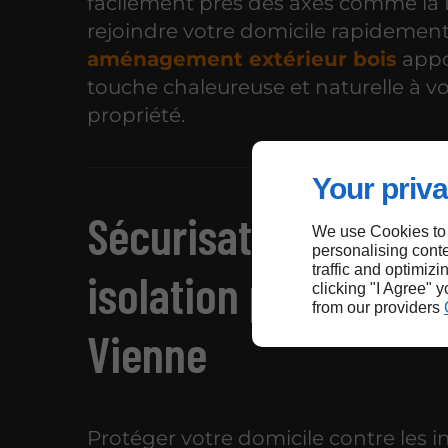
facilement près des axes comme la
rejoindre votre domicile rapidemen
aménagement extérieur bois
appo
touche chaleureuse et naturelle à v
propriété.
Your priva
Sécurisation des acc
We use Cookies to
personalising conte
traffic and optimizi
isolation performant
clicking "I Agree" 
from our providers
Vienne
Protéger votre domicile contre les i