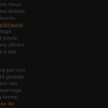
enne. Nous
ntes dotées
ieures.
xtérieure
llage
t totale.
ns offrent
ce à des
ies par nos
té globale
tion des
 avantage
g terme.
ose de