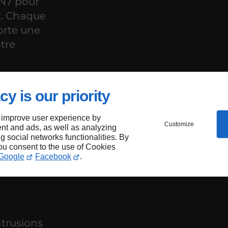
 N7 pour
t. Chaque
rte une
otre
cy is our priority
ès et
 improve user experience by
Customize
nt and ads, as well as analyzing
ng social networks functionalities. By
e à
you consent to the use of Cookies
Google
Facebook
.
ntrusions