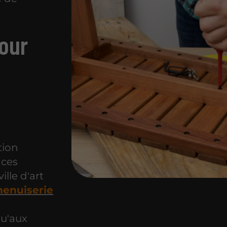
pour
tion
nces
ille d'art
menuiserie
qu'aux