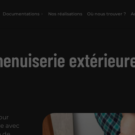
Documentations
Nos réalisations
Où nous trouver ?
Ac
menuiserie extérieur
our
re avec
e de