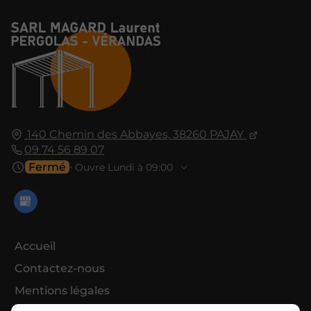
140 Chemin des Abbayes,
38260
PAJAY
09 74 56 89 07
Fermé
⋅ Ouvre Lundi à 09:00
Accueil
Contactez-nous
Mentions légales